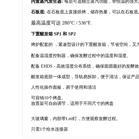
内置蒸汽发生器:
每层可选独立蒸汽功能，带恒温的强大
石板底:
在石板底上直接烘烤，储存热量，可以在石板底
最高温度可达 280°C / 536°F.
下置醒发箱 SP1 和 SP2
烤炉配套的 ，紧凑型设计的下置醒发箱，节省空间，又
配备温湿度控制器，确保发酵过程中的温度和湿度。
配备 EHDS - 高效湿度分布系统，确保面团最好的发酵
醒发箱底部一体成型，导轨易拆卸，便于清洁，保证产
人性化操作面板，易于使用和清洁
可容纳10个烤盘。
放置架可自由调节，适用于不同尺寸的烤盘
大玻璃窗，内部带Led灯，方便观察发酵过程。
只需1个给水连接器